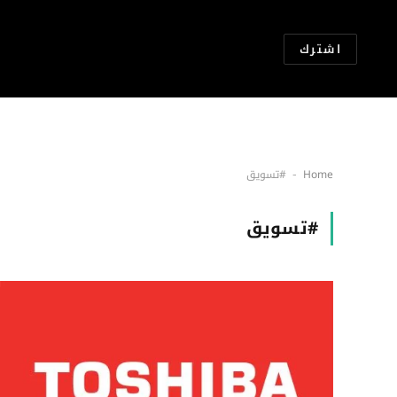
اشترك
Home
#تسويق
-
#تسويق