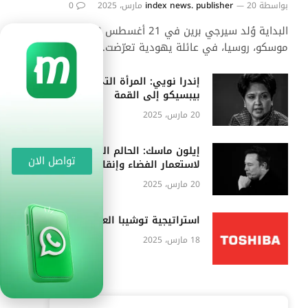
بواسطة
20 مارس، 2025
index news. publisher
0
البداية وُلد سيرجي برين في 21 أغسطس 1973 في
موسكو، روسيا، في عائلة يهودية تعرّضت…
إندرا نويي: المرأة التي قادت
بيبسيكو إلى القمة
20 مارس، 2025
إيلون ماسك: الحالم الذي يسعى
تواصل الان
لاستعمار الفضاء وإنقاذ الأرض
20 مارس، 2025
استراتيجية توشيبا العربي
18 مارس، 2025