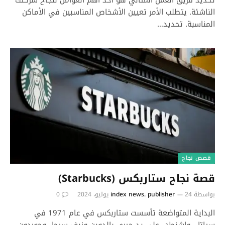
تحديد فريق العمل المثالي هو أحد أهم العوامل لنجاح شركتك
الناشئة. يتطلب الأمر تعيين الأشخاص المناسبين في الأماكن
المناسبة. تحديد…
قصص نجاح
قصة نجاح ستاربكس (Starbucks)
بواسطة
24 يوليو، 2024
index news. publisher
0
البداية المتواضعة تأسست ستاربكس في عام 1971 في
سياتل، واشنطن، على يد جيري بالدوين وزيف سيجل وجوردون