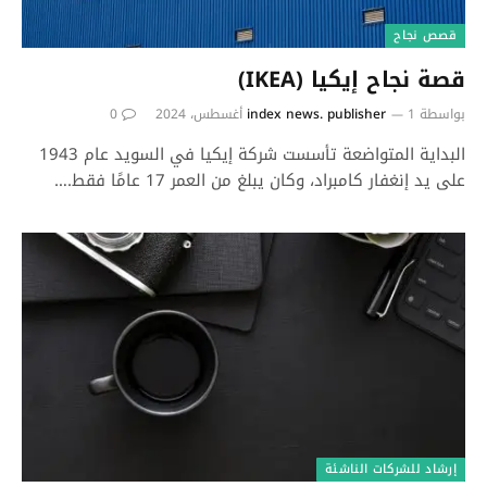
قصص نجاح
قصة نجاح إيكيا (IKEA)
بواسطة
1 أغسطس، 2024
index news. publisher
0
البداية المتواضعة تأسست شركة إيكيا في السويد عام 1943
على يد إنغفار كامبراد، وكان يبلغ من العمر 17 عامًا فقط.…
إرشاد للشركات الناشئة