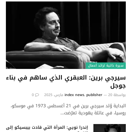
سيرة ذاتية لرائد أعمال
سيرجي برين: العبقري الذي ساهم في بناء
جوجل
بواسطة
20 مارس، 2025
index news. publisher
0
البداية وُلد سيرجي برين في 21 أغسطس 1973 في موسكو،
روسيا، في عائلة يهودية تعرّضت…
إندرا نويي: المرأة التي قادت بيبسيكو إلى