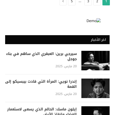
التالي
…
5
3
2
1
اخر الأخبار
سيرجي برين: العبقري الذي ساهم في بناء
جوجل
20 مارس، 2025
إندرا نويي: المرأة التي قادت بيبسيكو إلى
القمة
20 مارس، 2025
إيلون ماسك: الحالم الذي يسعى لاستعمار
الفضاء وإنقاذ الأرض