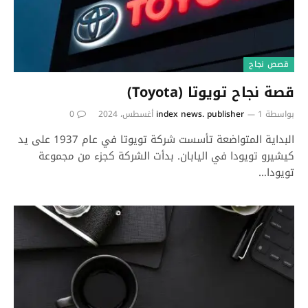
قصص نجاح
قصة نجاح تويوتا (Toyota)
بواسطة
1 أغسطس، 2024
index news. publisher
0
البداية المتواضعة تأسست شركة تويوتا في عام 1937 على يد
كيشيرو تويودا في اليابان. بدأت الشركة كجزء من مجموعة
تويودا…