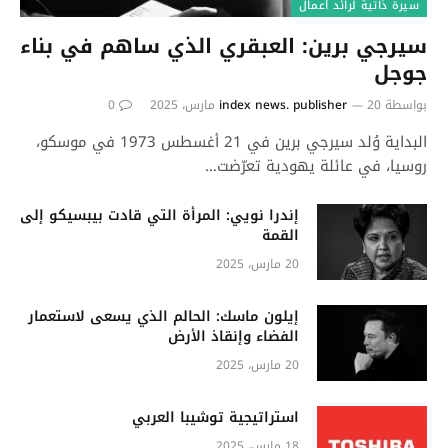
سيرة ذاتية لرائد أعمال
سيرجي برين: العبقري الذي ساهم في بناء
جوجل
بواسطة
20 مارس، 2025
index news. publisher
0
البداية وُلد سيرجي برين في 21 أغسطس 1973 في موسكو،
روسيا، في عائلة يهودية تعرّضت…
إندرا نويي: المرأة التي قادت بيبسيكو إلى
القمة
20 مارس، 2025
إيلون ماسك: الحالم الذي يسعى لاستعمار
الفضاء وإنقاذ الأرض
20 مارس، 2025
استراتيجية توشيبا العربي
18 مارس، 2025