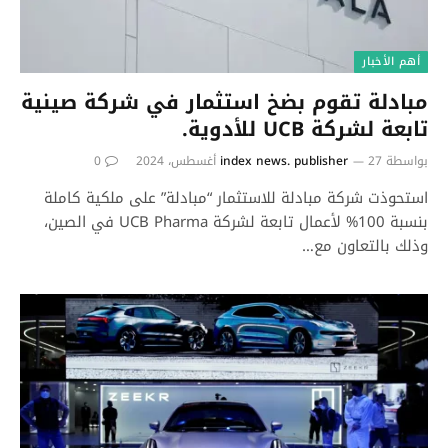
أهم الأخبار
مبادلة تقوم بضخ استثمار في شركة صينية
تابعة لشركة UCB للأدوية.
بواسطة
27 أغسطس، 2024
index news. publisher
0
استحوذت شركة مبادلة للاستثمار “مبادلة” على ملكية كاملة
بنسبة 100% لأعمال تابعة لشركة UCB Pharma في الصين،
وذلك بالتعاون مع…