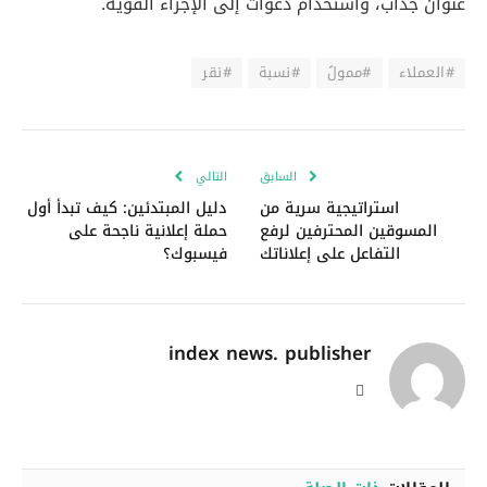
عنوان جذاب، واستخدام دعوات إلى الإجراء القوية.
#العملاء
#ممولً
#نسبة
#نقر
السابق
التالي
استراتيجية سرية من
دليل المبتدئين: كيف تبدأ أول
المسوقين المحترفين لرفع
حملة إعلانية ناجحة على
التفاعل على إعلاناتك
فيسبوك؟
index news. publisher
موقع
الويب