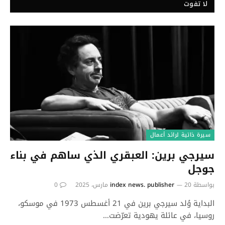
لا تفوت
سيرة ذاتية لرائد أعمال
سيرجي برين: العبقري الذي ساهم في بناء
جوجل
بواسطة
20 مارس، 2025
index news. publisher
0
البداية وُلد سيرجي برين في 21 أغسطس 1973 في موسكو،
روسيا، في عائلة يهودية تعرّضت…