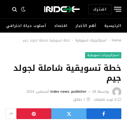
اشترك
الرئيسية
أهم الأخبار
اقتصاد
أسلوب حياة احترافي
Home
استراتيجيات تسويقية
خطة تسويقية شاملة لجولد جيم
-
-
استراتيجيات تسويقية
خطة تسويقية شاملة لجولد
جيم
بواسطة
28 أغسطس، 2024
index news. publisher
لا توجد تعليقات
1 دقائق