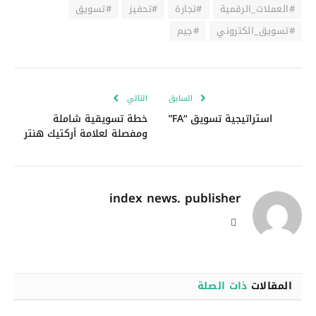
#العملات_الرقمية
#تجارة
#تحفيز
#تسويق
#تسويق_الكتروني
#جيم
السابق
التالي
استراتيجية تسويق “FA”
خطة تسويقية شاملة
ومفصلة لعلامة أركتيك هنتر
index news. publisher
موقع
الويب
المقالات
ذات الصلة