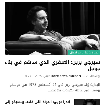
سيرة ذاتية لرائد أعمال
سيرجي برين: العبقري الذي ساهم في بناء
جوجل
بواسطة
20 مارس، 2025
index news. publisher
0
البداية وُلد سيرجي برين في 21 أغسطس 1973 في موسكو،
روسيا، في عائلة يهودية تعرّضت…
إندرا نويي: المرأة التي قادت بيبسيكو إلى